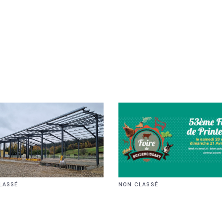
LASSÉ
NON CLASSÉ
NSTRUCTION
FOIRE DE
NE CHARPENTE
BEAUCROISSANT