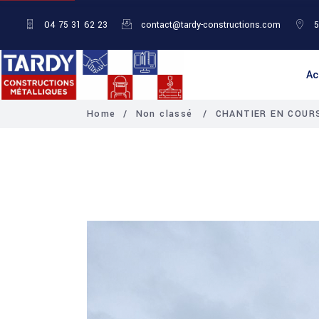
04 75 31 62 23
contact@tardy-constructions.com
5
Ac
Home
/
Non classé
/
CHANTIER EN COUR