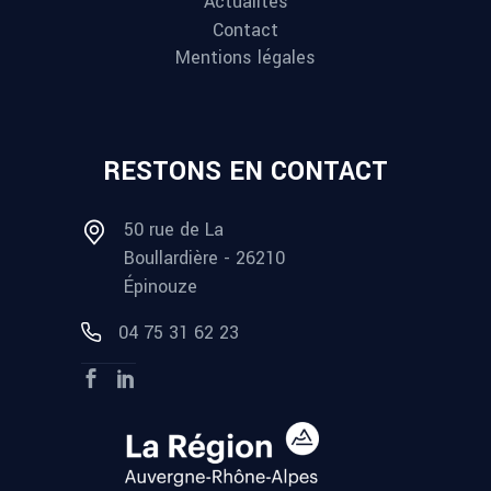
Actualités
Contact
Mentions légales
RESTONS EN CONTACT
50 rue de La
Boullardière - 26210
Épinouze
04 75 31 62 23