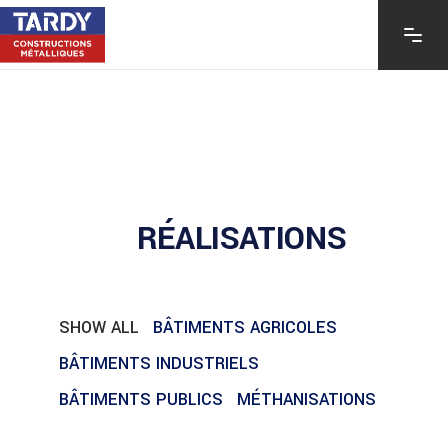
RÉALISATIONS
SHOW ALL
BÂTIMENTS AGRICOLES
BÂTIMENTS INDUSTRIELS
BÂTIMENTS PUBLICS
MÉTHANISATIONS