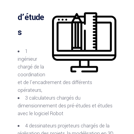
d’étude
s
1
ingénieur
chargé de la
coordination
et de l’encadrement des différents
opérateurs,
3 calculateurs chargés du
dimensionnement des pré-études et études
avec le logiciel Robot
4 dessinateurs projeteurs chargés de la
réalisation des projets, la modélisation en 3D,