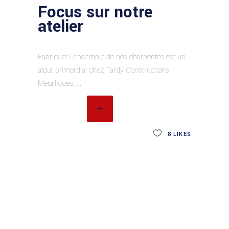
Focus sur notre
atelier
Fabriquer l’ensemble de nos charpentes est un
atout primordial chez Tardy Constructions
Métalliques.
READ MORE
8
LIKES