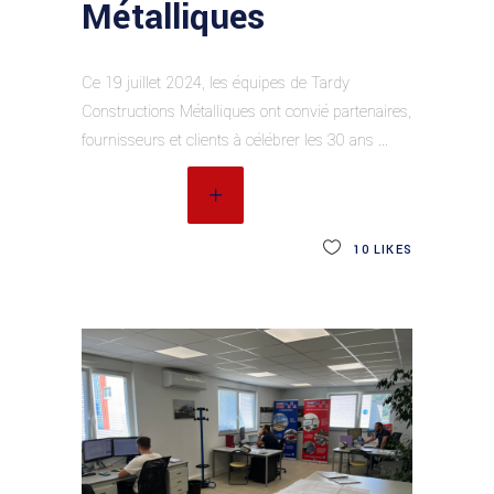
Métalliques
Ce 19 juillet 2024, les équipes de Tardy
Constructions Métalliques ont convié partenaires,
fournisseurs et clients à célébrer les 30 ans
READ MORE
10
LIKES