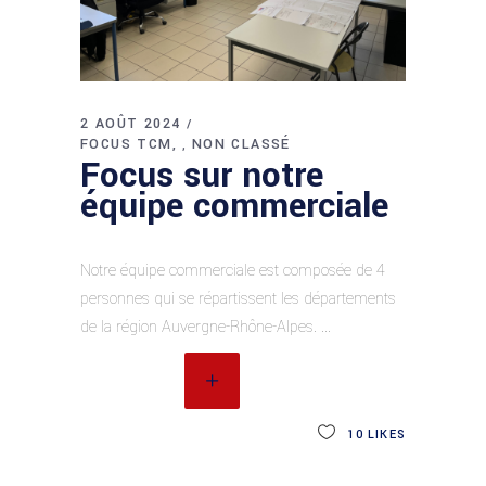
2 AOÛT 2024
FOCUS TCM
NON CLASSÉ
,
Focus sur notre
équipe commerciale
Notre équipe commerciale est composée de 4
personnes qui se répartissent les départements
de la région Auvergne-Rhône-Alpes.
READ MORE
10
LIKES