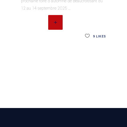
prochaine foire d'automne de Beaucroissant du
12 au 14 septembre 2025
READ MORE
9
LIKES